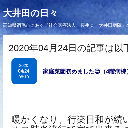
大井田の日々
高知県宿毛市にある『社会医療法人 長生会 大井田病院』
2020年04月24日の記事は
2020
家庭菜園初めました😊（4階病棟
04/24
08:10
暖かくなり、行楽日和が続