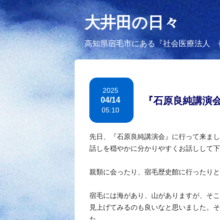
大井田の日々
高知県宿毛市にある『社会医療法人 
2025
『石原良純講演会
04/14
05:10
先日、『石原良純講演会』に行って来まし
話しを穏やかに分
かりやすくお話しして下
親類に会ったり、宿毛歴史館に行ったりと
宿毛には海があり、山がありますが、そこ
見上げてみるのも
良いなと思いました。そ
た。