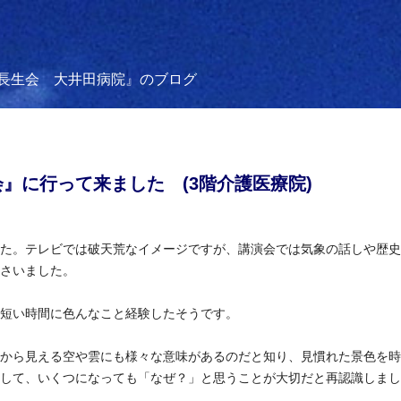
長生会 大井田病院』のブログ
』に行って来ました (3階介護医療院)
た。テレビでは破天荒な
イメージですが、講演会では気象の話しや歴史
さいました。
短い時間に色んなこと経
験したそうです。
から見える空や雲にも様
々な意味があるのだと知り、見慣れた景色を時
して、いくつになっても「なぜ？」と思う
ことが大切だと再認識しまし