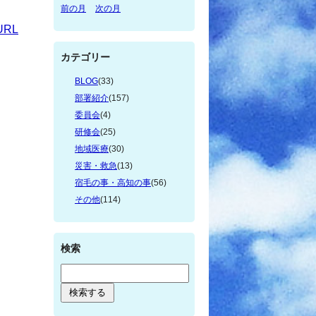
前の月
次の月
RL
カテゴリー
BLOG
(33)
部署紹介
(157)
委員会
(4)
研修会
(25)
地域医療
(30)
災害・救急
(13)
宿毛の事・高知の事
(56)
その他
(114)
検索