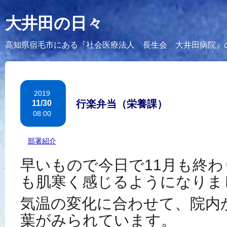
大井田の日々
高知県宿毛市にある『社会医療法人 長生会 大井田病院』
2019
行楽弁当（栄養課）
11/30
08:00
カテゴリー：
部署紹介
早いもので今日で11月も終
も肌寒く感じるようになりま
気温の変化に合わせて、院内
葉がみられています。