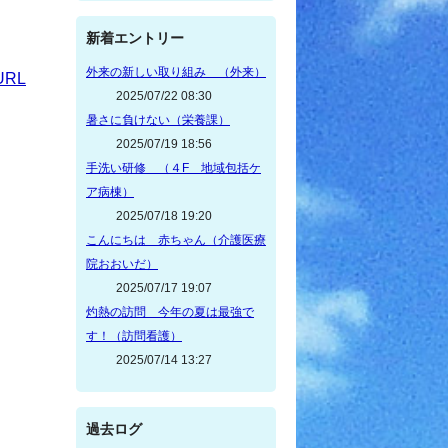
新着エントリー
外来の新しい取り組み （外来）
RL
2025/07/22 08:30
暑さに負けない（栄養課）
2025/07/19 18:56
手洗い研修 （４F 地域包括ケ
ア病棟）
2025/07/18 19:20
こんにちは 赤ちゃん（介護医療
院おおいだ）
2025/07/17 19:07
灼熱の訪問 今年の夏は最強で
す！（訪問看護）
2025/07/14 13:27
過去ログ