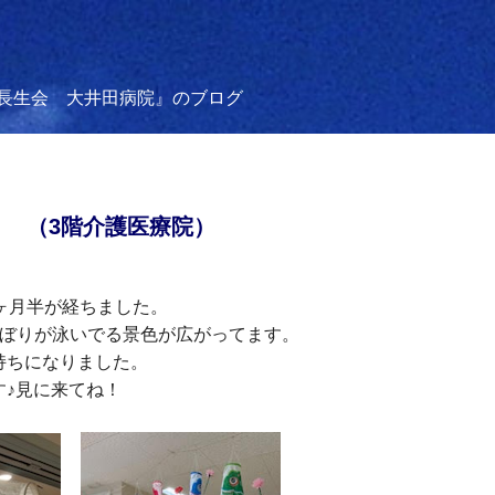
長生会 大井田病院』のブログ
 （3階介護医療院）
ヶ月半が経ちました。
のぼりが泳いでる景色が広がっ
てます。
持ちになりました。
す♪見に来てね！