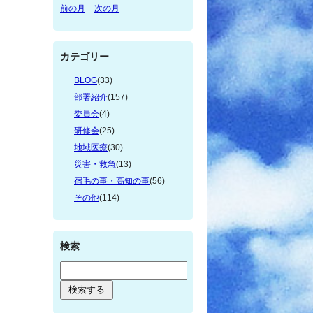
前の月
次の月
カテゴリー
BLOG
(33)
部署紹介
(157)
委員会
(4)
研修会
(25)
地域医療
(30)
災害・救急
(13)
宿毛の事・高知の事
(56)
その他
(114)
検索