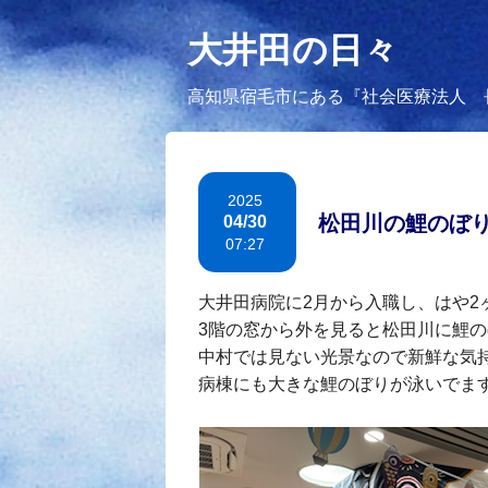
大井田の日々
高知県宿毛市にある『社会医療法人 
2025
松田川の鯉のぼり
04/30
07:27
大井田病院に2月から入職し、はや2
3階の窓から外を見ると松田川に鯉
中村では見ない光景なので新鮮な気
病棟にも大きな鯉のぼりが泳いでま