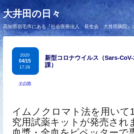
大井田の日々
高知県宿毛市にある『社会医療法人 長生会 大井田病院』
2020
新型コロナウイルス（Sars-Co
04/15
課）
17:26
カテゴリー：
その他
イムノクロマト法を用いて1
究用試薬キットが発売され
血漿・全血をピペッターで