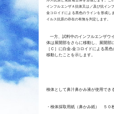
ルス抗原と免疫複合体を形成します。こ
インフルエンザＡ抗体又は／及び抗イン
金コロイドによる黒色のラインを形成し
イルス抗原の存在の有無を判定します。
一方、試料中のインフルエンザウ
体は展開部をさらに移動し、展開部
［Ｃ］に白金
-
金コロイドによる黒色
移動したことを示します。
検体として鼻汁鼻かみ液が使用でき
・検体採取用紙（鼻かみ紙） ５０