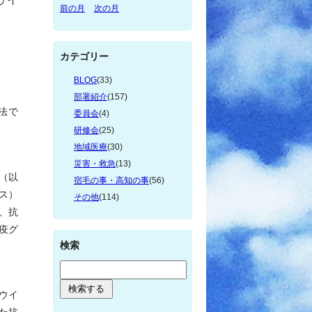
前の月
次の月
カテゴリー
BLOG
(33)
部署紹介
(157)
法で
委員会
(4)
研修会
(25)
地域医療
(30)
災害・救急
(13)
（以
宿毛の事・高知の事
(56)
ス）
その他
(114)
、抗
疫グ
検索
ウイ