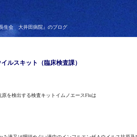
長生会 大井田病院』のブログ
ウイルスキット（臨床検査課）
抗原を検出する検査キットイムノエース
Flu
は
かみ液又は咽頭ぬぐい液中のインフルエンザＡウイルス抗原及