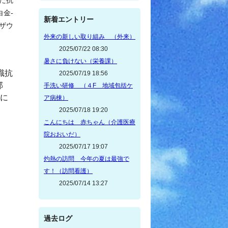
た抗
白金
-
新着エントリー
ザウ
外来の新しい取り組み （外来）
2025/07/22 08:30
暑さに負けない（栄養課）
識抗
2025/07/19 18:56
部
手洗い研修 （４F 地域包括ケ
に
ア病棟）
2025/07/18 19:20
こんにちは 赤ちゃん（介護医療
院おおいだ）
2025/07/17 19:07
灼熱の訪問 今年の夏は最強で
す！（訪問看護）
2025/07/14 13:27
過去ログ