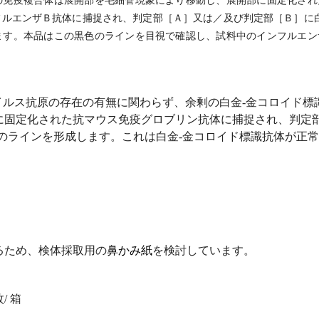
の免疫複合体は展開部を毛細管現象により移動し、展開部に固定化され
フルエンザＢ抗体に捕捉され、判定部［Ａ］又は／及び判定部［Ｂ］に
ます。本品はこの黒色のラインを目視で確認し、試料中のインフルエン
イルス抗原の存在の有無に関わらず、余剰の白金
-
金コロイド標
に固定化された抗マウス免疫グロブリン抗体に捕捉され、判定
のラインを形成します。これは白金
-
金コロイド標識抗体が正常
るため、検体採取用の
鼻かみ紙
を検討しています。
枚
/
箱