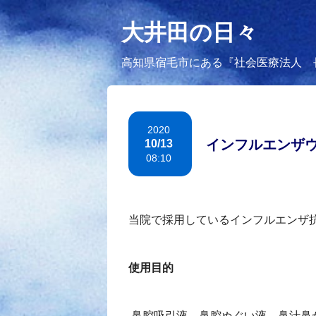
大井田の日々
高知県宿毛市にある『社会医療法人 
2020
インフルエンザ
10/13
08:10
当院で採用しているインフルエンザ
使用目的
鼻腔吸引液、鼻腔ぬぐい液、鼻汁鼻