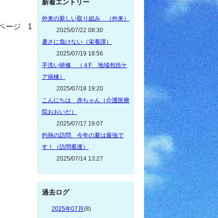
新着エントリー
外来の新しい取り組み （外来）
ページ
1
2025/07/22 08:30
暑さに負けない（栄養課）
2025/07/19 18:56
手洗い研修 （４F 地域包括ケ
ア病棟）
2025/07/18 19:20
こんにちは 赤ちゃん（介護医療
院おおいだ）
2025/07/17 19:07
灼熱の訪問 今年の夏は最強で
す！（訪問看護）
2025/07/14 13:27
過去ログ
2025年07月
(8)