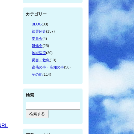
カテゴリー
BLOG
(33)
部署紹介
(157)
委員会
(4)
研修会
(25)
地域医療
(30)
災害・救急
(13)
宿毛の事・高知の事
(56)
その他
(114)
検索
RL