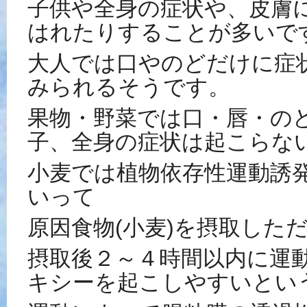
子供や全身の症状や、皮膚
はれたりすることが多いで
大人では口やのどだけに症
みられるそうです。
果物・野菜では口・唇・の
子、全身の症状は起こらな
小麦では植物依存性運動誘
いって
原因食物
(
小麦
)
を摂取した
摂取後２～４時間以内に運
キシーを起こしやすいとい