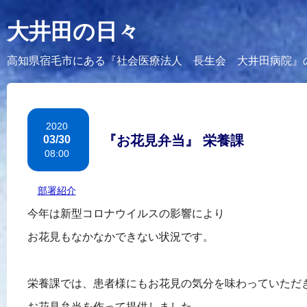
大井田の日々
高知県宿毛市にある『社会医療法人 長生会 大井田病院』
2020
『お花見弁当』 栄養課
03/30
08:00
カテゴリー：
部署紹介
今年は新型コロナウイルスの影響により
お花見もなかなかできない状況です。
栄養課では、患者様にもお花見の気分を味わっていただ
お花見弁当を作って提供しました。