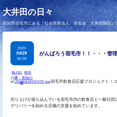
大井田の日々
高知県宿毛市にある『社会医療法人 長生会 大井田病院』
2020
がんばろう宿毛市！！・・・管
04/29
08:28
カテゴリー：
BLOG
,
宿毛
の事・高知の
宿毛市飲食店応援プロジェクト！
事
売り上げが落ち込んでいる宿毛市内の飲食店と一般社団
デリバリーを始める店舗の支援を始めています。