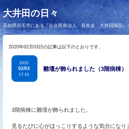
大井田の日々
高知県宿毛市にある『社会医療法人 長生会 大井田病院』
2020年02月03日の記事は以下のとおりです。
2020
雛壇が飾られました（3階病棟）
02/03
17:10
3階病棟に雛壇が飾られました。
見るたびに心がほっこりするような気分になり